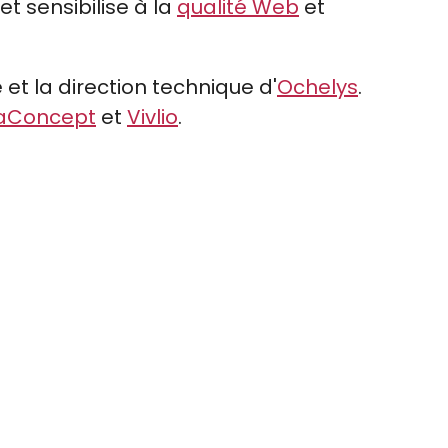
t sensibilise à la
qualité Web
et
 et la direction technique d'
Ochelys
.
taConcept
et
Vivlio
.