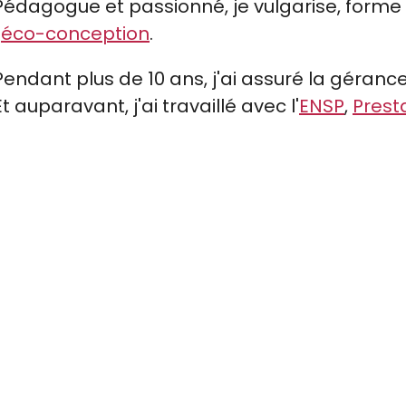
Pédagogue et passionné, je vulgarise, forme e
'
éco-conception
.
Pendant plus de 10 ans, j'ai assuré la gérance
Et auparavant, j'ai travaillé avec l'
ENSP
,
Pres