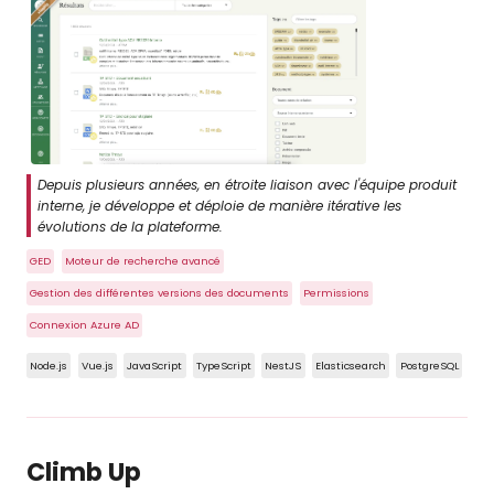
Depuis plusieurs années, en étroite liaison avec l'équipe produit
interne, je développe et déploie de manière itérative les
évolutions de la plateforme.
GED
Moteur de recherche avancé
Gestion des différentes versions des documents
Permissions
Connexion Azure AD
Node.js
Vue.js
JavaScript
TypeScript
NestJS
Elasticsearch
PostgreSQL
Climb Up