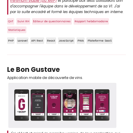
minimum viable (ou MVP)
et participé aux tests utilisateurs afin
d'accompagner l'équipe dans le développement de sa V1. J'ai
par la suite encadré et formé les équipes techniques en interne.
QVT
Suivi RH
Éditeur de questionnaires
Rapport hebdomadaire
Statistiques
PHP
Laravel
API Rest
React
JavaScript
PWA
Plateforme SaaS
Le Bon Gustave
Application mobile de découverte de vins.